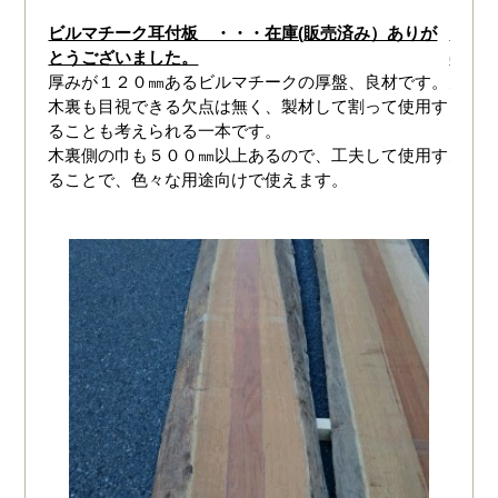
売済
ビルマチーク耳付板 ・・・在庫(販売済み）ありが
ビル
とうございました。
(あり
厚みが１２０㎜あるビルマチークの厚盤、良材です。
元か
木裏も目視できる欠点は無く、製材して割って使用す
くせ
ることも考えられる一本です。
ただ
木裏側の巾も５００㎜以上あるので、工夫して使用す
天然
ることで、色々な用途向けで使えます。